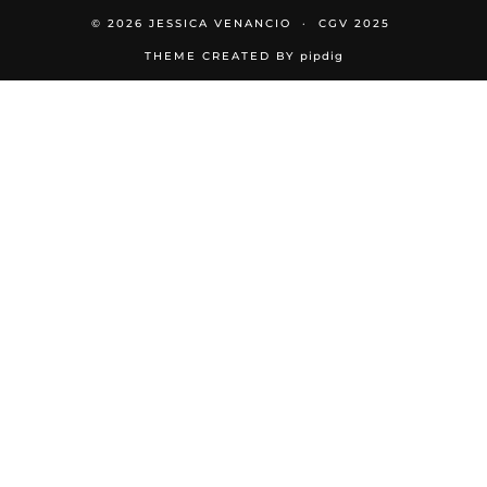
© 2026
JESSICA VENANCIO
CGV 2025
THEME CREATED BY
pipdig