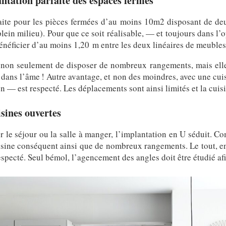
antation parfaite des espaces fermés
rfaite pour les pièces fermées d’au moins 10m2 disposant de d
lein milieu). Pour que ce soit réalisable, — et toujours dans l’
bénéficier d’au moins 1,20 m entre les deux linéaires de meubles
t, non seulement de disposer de nombreux rangements, mais elle
s dans l’âme ! Autre avantage, et non des moindres, avec une cuisi
n — est respecté. Les déplacements sont ainsi limités et la cuisin
isines ouvertes
ur le séjour ou la salle à manger, l’implantation en U séduit. Co
isine conséquent ainsi que de nombreux rangements. Le tout, en 
especté. Seul bémol, l’agencement des angles doit être étudié a