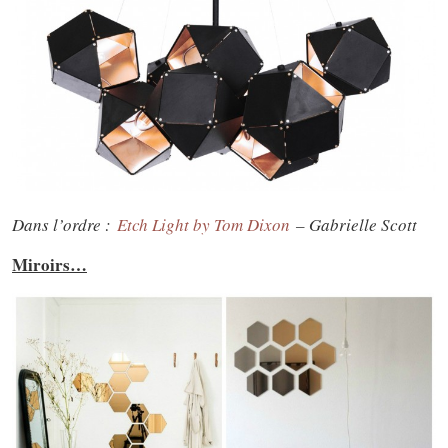
Dans l’ordre :
Etch Light by Tom Dixon
– Gabrielle Scott
Miroirs…