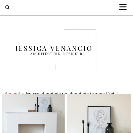
Accueil
»
Fausse cheminée ou cheminée trompe l’œil !