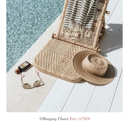
©Hanging Chairs
Etsy 117€28