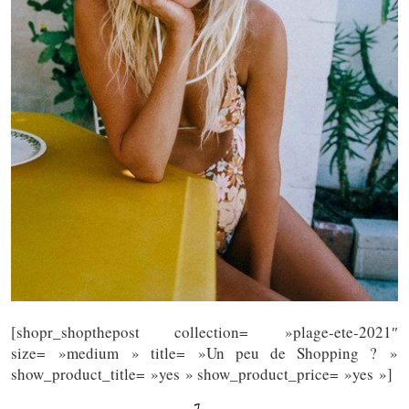
[shopr_shopthepost collection= »plage-ete-2021″
size= »medium » title= »Un peu de Shopping ? »
show_product_title= »yes » show_product_price= »yes »]