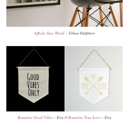
Affiche Stay Weird
– Urban Outfitters
Bannière Good Vibes
– Etsy //
Bannière True Love
– Etsy