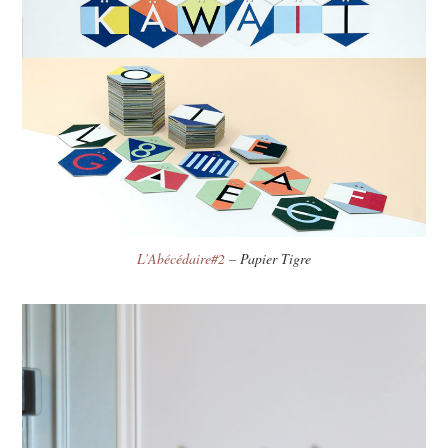
L’Abécédaire#2
– Papier Tigre