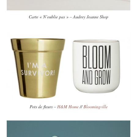
Carte « N’oublie pas » – Audrey Jeanne Shop
Pots de fleurs –
H&M Home
//
Bloomingville