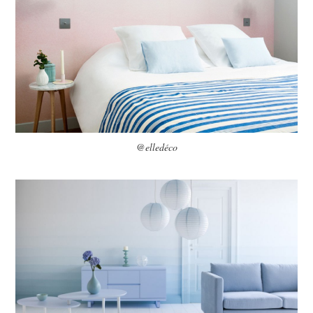
@elledéco