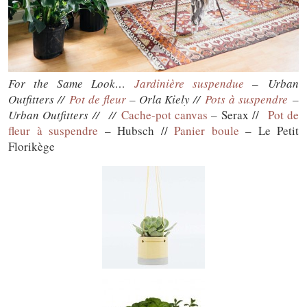
For the Same Look…
Jardinière suspendue
– Urban
Outfitters //
Pot de fleur
– Orla Kiely //
Pots à suspendre
–
Urban Outfitters // //
Cache-pot canvas
– Serax //
Pot de
fleur à suspendre
– Hubsch //
Panier boule
– Le Petit
Florikège