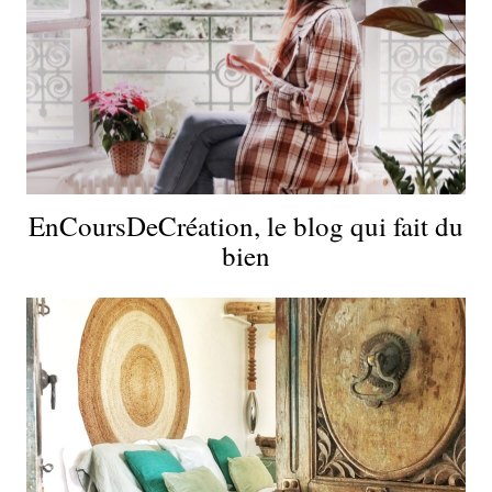
EnCoursDeCréation, le blog qui fait du
bien