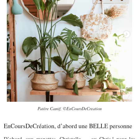
Patère Camif, ©EnCoursDeCreation
EnCoursDeCréation, d’abord une BELLE personne
D’abord, aux manettes, Christelle — ou Chris ! pour les