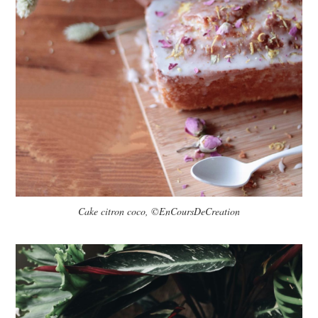
Cake citron coco, ©EnCoursDeCreation