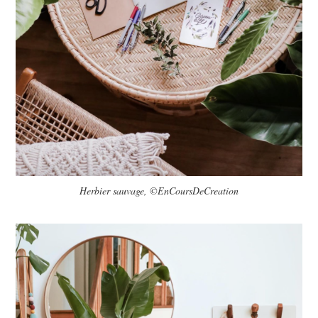
Herbier sauvage, ©EnCoursDeCreation