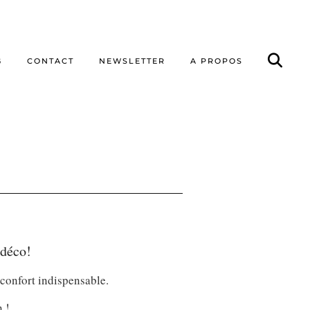
G
CONTACT
NEWSLETTER
A PROPOS
 déco!
 confort indispensable.
 !