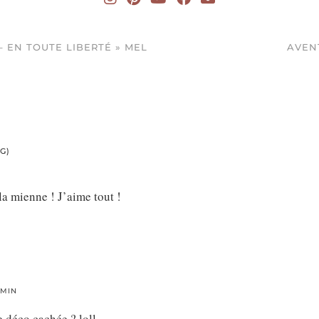
– EN TOUTE LIBERTÉ » MEL
AVENT
G)
la mienne ! J’aime tout !
 MIN
e déco cachée ? loll