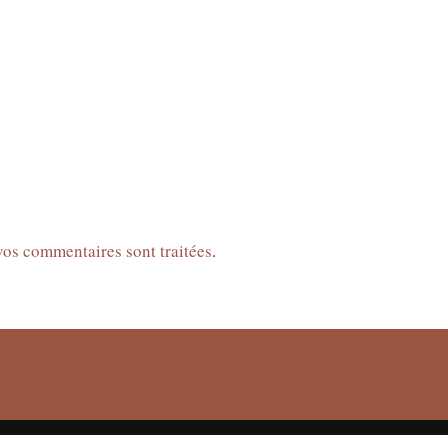
 vos commentaires sont traitées
.
THEME CREATED BY
pipdig