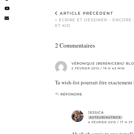
ARTICLE PRÉCÉDENT
« ECRIRE ET DESSINER – ENCORE 
ET KIO
2 Commentaires
VÉRONIQUE (BERENICEBIG! BLO
2 FÉVRIER 2015 / 19 H 43 MIN
Ta wish-list pourrait être exactement 
RÉPONDRE
JESSICA
AUTEUR/AUTRICE
4 FÉVRIER 2015 / 17 H 37
Ah ah ah serais tu une jumell