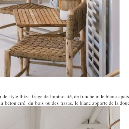
 de style Ibiza. Gage de luminosité, de fraîcheur, le blanc apai
du béton ciré, du bois ou des tissus, le blanc apporte de la dou