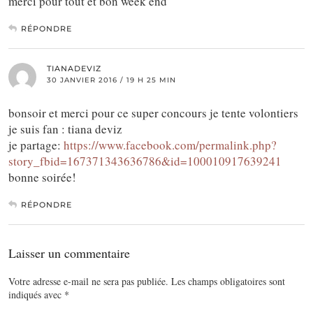
merci pour tout et bon week end
RÉPONDRE
TIANADEVIZ
30 JANVIER 2016 / 19 H 25 MIN
bonsoir et merci pour ce super concours je tente volontiers
je suis fan : tiana deviz
je partage:
https://www.facebook.com/permalink.php?
story_fbid=167371343636786&id=100010917639241
bonne soirée!
RÉPONDRE
Laisser un commentaire
Votre adresse e-mail ne sera pas publiée.
Les champs obligatoires sont
indiqués avec
*