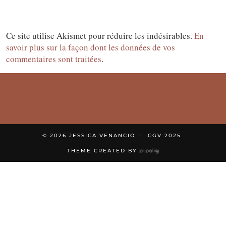
Ce site utilise Akismet pour réduire les indésirables.
En
savoir plus sur la façon dont les données de vos
commentaires sont traitées
.
© 2026
JESSICA VENANCIO
CGV 2025
THEME CREATED BY
pipdig