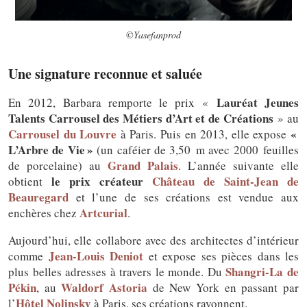
©Yasefanprod
Une signature reconnue et saluée
Lauréat Jeunes
En 2012, Barbara remporte le prix «
Talents Carrousel des Métiers d’Art et de Créations
» au
Carrousel du Louvre
«
à Paris. Puis en 2013, elle expose
L’Arbre de Vie »
(un caféier de 3,50 m avec 2000 feuilles
Grand Palais
de porcelaine) au
. L’année suivante elle
le prix créateur
Château de Saint-Jean de
obtient
Beauregard
et l’une de ses créations est vendue aux
Artcurial
enchères chez
.
Aujourd’hui, elle collabore avec des architectes d’intérieur
Jean-Louis Deniot
comme
et expose ses pièces dans les
Shangri-La de
plus belles adresses à travers le monde. Du
Pékin
Waldorf Astoria
, au
de New York en passant par
Hôtel Nolinsky
l’
à Paris, ses créations rayonnent.