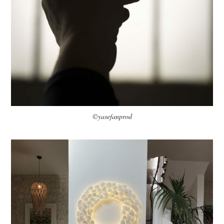
©yasefanprod