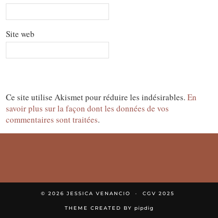
Site web
Ce site utilise Akismet pour réduire les indésirables.
En
savoir plus sur la façon dont les données de vos
commentaires sont traitées
.
© 2026
JESSICA VENANCIO
CGV 2025
THEME CREATED BY
pipdig