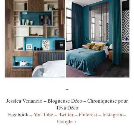
–
Jessica Venancio – Blogueuse Déco – Chroniqueuse pour
Téva Déco
Facebook –
You Tube
–
Twitter
–
Pinterest
–
Instagram
–
Google +
–