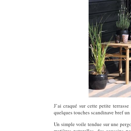
J’ai craqué sur cette petite terra
quelques touches scandinave bref un p
Un simple voile tendue sur une pergo
matières naturelles, des coussins p