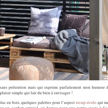
sse sans prétention mais qui exprime parfaitement mon hume
laisir simple qui fait du bien à envisager !
las en bois, quelques palettes pour l’aspect
recup-écolo
qui me
our un confort optimal, un hamac pour une petite sieste à l