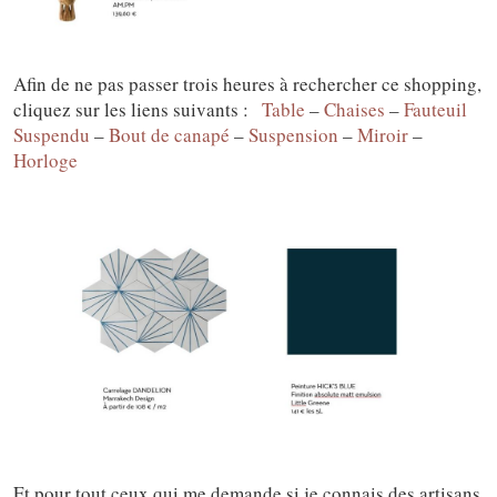
Afin de ne pas passer trois heures à rechercher ce shopping,
cliquez sur les liens suivants :
Table
–
Chaises
–
Fauteuil
Suspendu
–
Bout de canapé
–
Suspension
–
Miroir
–
Horloge
Et pour tout ceux qui me demande si je connais des artisans