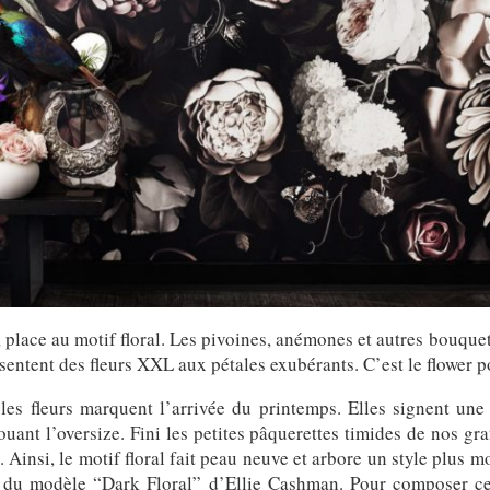
, place au motif floral. Les pivoines, anémones et autres bouqu
entent des fleurs XXL aux pétales exubérants. C’est le flower p
s fleurs marquent l’arrivée du printemps. Elles signent une
ouant l’oversize. Fini les petites pâquerettes timides de nos g
 Ainsi, le motif floral fait peau neuve et arbore un style plus 
ge du modèle “Dark Floral” d’Ellie Cashman. Pour composer ce