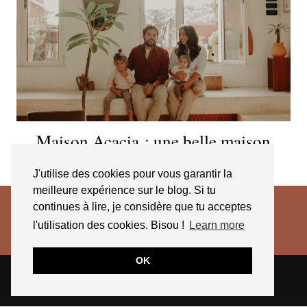
Maison Acacia : une belle maison
d’hôte à La Ciotat
J'utilise des cookies pour vous garantir la
meilleure expérience sur le blog. Si tu
continues à lire, je considère que tu acceptes
l'utilisation des cookies. Bisou !
Learn more
OK
© 2026
JESSICA VENANCIO
CGV 2025
THEME CREATED BY
pipdig