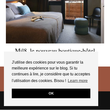
Mil8, le nouveau boutique-hôtel
d’Avoriaz
J'utilise des cookies pour vous garantir la
meilleure expérience sur le blog. Si tu
continues à lire, je considère que tu acceptes
l'utilisation des cookies. Bisou !
Learn more
OK
© 2026
JESSICA VENANCIO
CGV 2025
THEME CREATED BY
pipdig