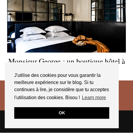
Monsieur George : un boutique hôtel à
deux pas des Champs-Élysées
J'utilise des cookies pour vous garantir la
meilleure expérience sur le blog. Si tu
continues à lire, je considère que tu acceptes
l'utilisation des cookies. Bisou !
Learn more
OK
© 2026
JESSICA VENANCIO
CGV 2025
THEME CREATED BY
pipdig