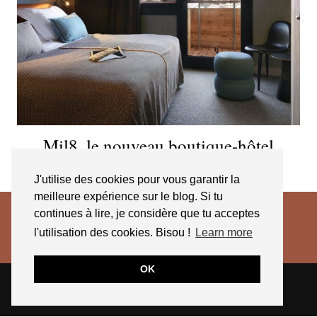
Mil8, le nouveau boutique-hôtel
d’Avoriaz
J'utilise des cookies pour vous garantir la
meilleure expérience sur le blog. Si tu
continues à lire, je considère que tu acceptes
l'utilisation des cookies. Bisou !
Learn more
OK
© 2026
JESSICA VENANCIO
CGV 2025
THEME CREATED BY
pipdig