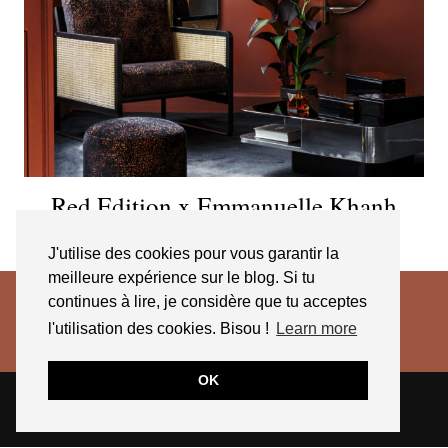
Red Edition x Emmanuelle Khanh
subliment l’écaille de tortue
J'utilise des cookies pour vous garantir la
meilleure expérience sur le blog. Si tu
continues à lire, je considère que tu acceptes
l'utilisation des cookies. Bisou !
Learn more
OK
© 2026
JESSICA VENANCIO
CGV 2025
THEME CREATED BY
pipdig