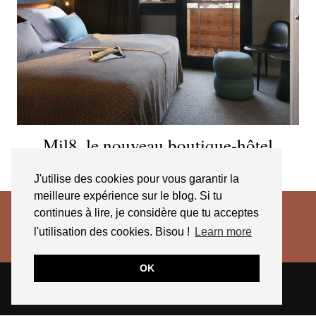
Mil8, le nouveau boutique-hôtel
d’Avoriaz
J'utilise des cookies pour vous garantir la
meilleure expérience sur le blog. Si tu
continues à lire, je considère que tu acceptes
l'utilisation des cookies. Bisou !
Learn more
OK
© 2026
JESSICA VENANCIO
CGV 2025
THEME CREATED BY
pipdig