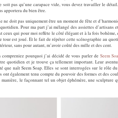
e soit pas qu’une carapace vide, vous devez travailler le détail
us apportera du bien être.
ble ne doit pas uniquement être un moment de fête et d’harmoni
 quotidien. Pour ma part j’ai mélangé des assiettes d’artisans e
t ceux qui pour moi reflète le côté élégant et à la fois bohème,
e tour est joué. Et le fait de répéter cette scénographie au quo
érieur, sans pour autant, m’avoir coûté des mille et des cent.
us compreniez pourquoi j’ai décidé de vous parler de
Seem So
otre quotidien et je trouve ça tellement important. Leur avent
é que naît Seem Soap. Elles se sont interrogées sur le rôle du
les ont également tenu compte du pouvoir des formes et des coule
 manière, le façonnant tel un objet éphémère, une sculpture qu