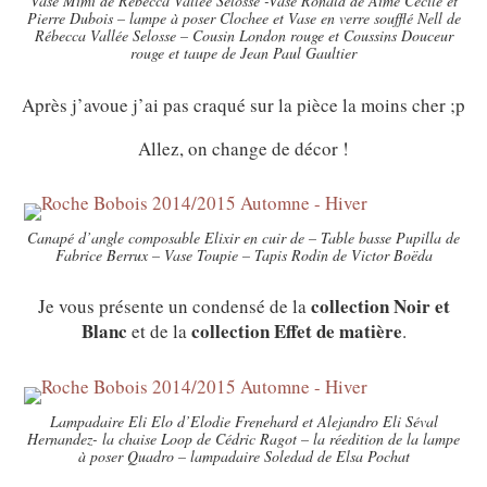
Vase Mimi de Rebecca Vallée Selosse -Vase Ronald de Aimé Cécile et
Pierre Dubois – lampe à poser Clochee et Vase en verre soufflé Nell de
Rébecca Vallée Selosse – Cousin London rouge et Coussins Douceur
rouge et taupe de Jean Paul Gaultier
Après j’avoue j’ai pas craqué sur la pièce la moins cher ;p
Allez, on change de décor !
Canapé d’angle composable Elixir en cuir de – Table basse Pupilla de
Fabrice Berrux – Vase Toupie – Tapis Rodin de Victor Boëda
collection
Noir et
Je vous présente un condensé de la
Blanc
collection Effet de matière
et de la
.
Lampadaire Eli Elo d’Elodie Frenehard et Alejandro Eli Séval
Hernandez- la chaise Loop de Cédric Ragot – la réedition de la lampe
à poser Quadro – lampadaire Soledad de Elsa Pochat