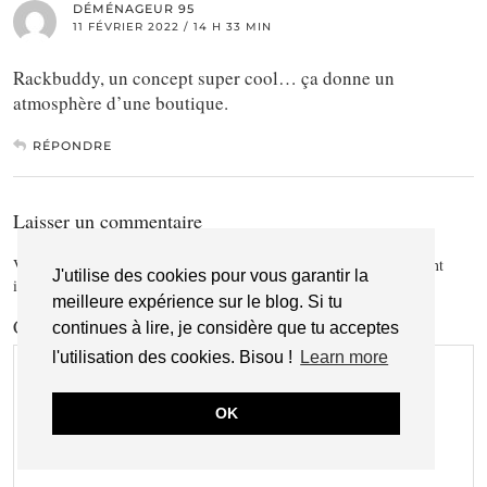
DÉMÉNAGEUR 95
11 FÉVRIER 2022 / 14 H 33 MIN
Rackbuddy, un concept super cool… ça donne un
atmosphère d’une boutique.
RÉPONDRE
Laisser un commentaire
Votre adresse e-mail ne sera pas publiée.
Les champs obligatoires sont
J'utilise des cookies pour vous garantir la
indiqués avec
*
meilleure expérience sur le blog. Si tu
Commentaire
*
continues à lire, je considère que tu acceptes
l'utilisation des cookies. Bisou !
Learn more
OK