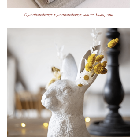
©jannikaedemyr • jannikaedemyr, source Instagram