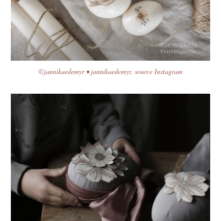
©jannikaedemyr • jannikaedemyr, source Instagram