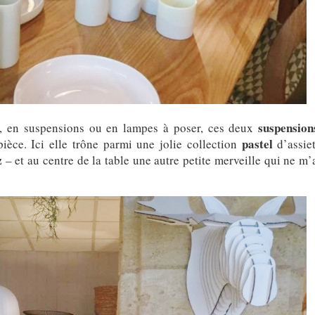
suspension
, en suspensions ou en lampes à poser, ces deux
pastel
ièce. Ici elle trône parmi une jolie collection
d’assie
z
– et au centre de la table une autre petite merveille qui ne m’a