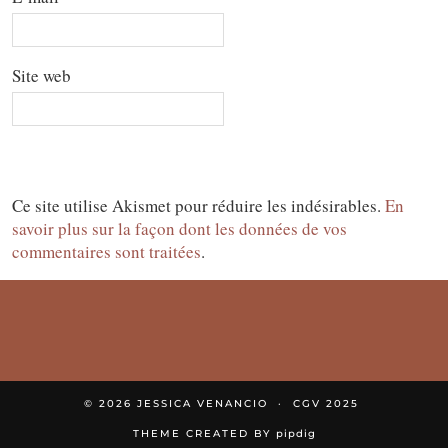
Site web
Ce site utilise Akismet pour réduire les indésirables.
En
savoir plus sur la façon dont les données de vos
commentaires sont traitées
.
© 2026
JESSICA VENANCIO
CGV 2025
THEME CREATED BY
pipdig