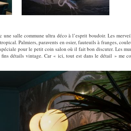
ec une salle commune ultra déco à l’esprit boudoir. Les mervei
tropical. Palmiers, paravents en osier, fauteuils à franges, cou
péciale pour le petit coin salon où il fait bon discuter. Les mu
ins détails vintage. Car « ici, tout est dans le détail » me c