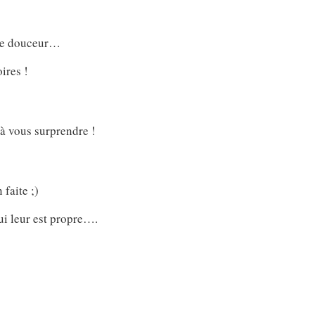
t de douceur…
ires !
 à vous surprendre !
faite ;)
ui leur est propre….