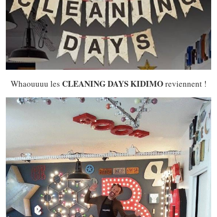
CLEANING DAYS KIDIMO
Whaouuuu les
reviennent !