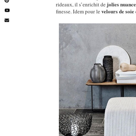
jolies nuance
rideaux, il s’enrichit de
velours de soie
finesse. Idem pour le