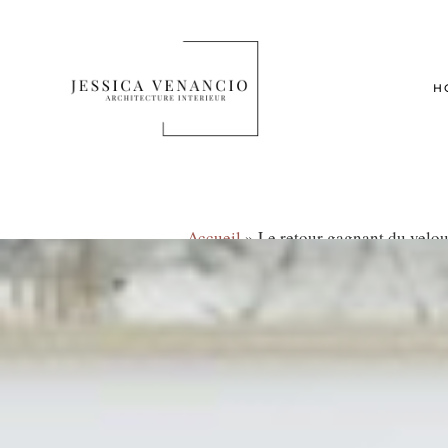
H
Accueil
»
Le retour gagnant du velou