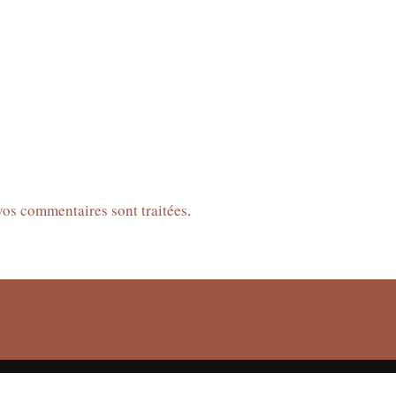
 vos commentaires sont traitées
.
THEME CREATED BY
pipdig