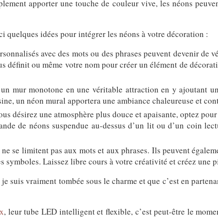
mplement apporter une touche de couleur vive, les néons peuven
ici quelques idées pour intégrer les néons à votre décoration :
rsonnalisés avec des mots ou des phrases peuvent devenir de vé
ous définit ou même votre nom pour créer un élément de décorat
un mur monotone en une véritable attraction en y ajoutant un
sine, un néon mural apportera une ambiance chaleureuse et con
ous désirez une atmosphère plus douce et apaisante, optez pour
lande de néons suspendue au-dessus d’un lit ou d’un coin lec
 ne se limitent pas aux mots et aux phrases. Ils peuvent égale
s symboles. Laissez libre cours à votre créativité et créez une 
 je suis vraiment tombée sous le charme et que c’est en partena
ex
, leur tube LED intelligent et flexible, c’est peut-être le momen