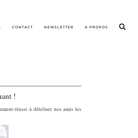
G
CONTACT
NEWSLETTER
A PROPOS
uant !
tement réussi à détrôner nos amis les