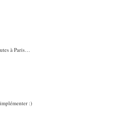
outes à Paris…
s’implémenter :)