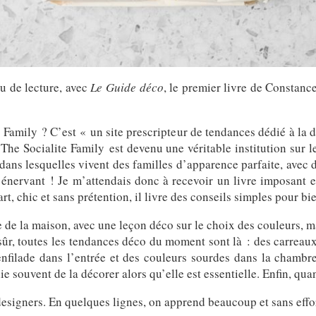
u de lecture, avec
Le Guide déco
, le premier livre de Constanc
Family ? C’est « un site prescripteur de tendances dédié à la dé
The Socialite Family est devenu une véritable institution sur l
 dans lesquelles vivent des familles d’apparence parfaite, ave
énervant ! Je m’attendais donc à recevoir un livre imposant et
art, chic et sans prétention, il livre des conseils simples pour b
 de la maison, avec une leçon déco sur le choix des couleurs, ma
n sûr, toutes les tendances déco du moment sont là : des carreau
 enfilade dans l’entrée et des couleurs sourdes dans la chambr
ie souvent de la décorer alors qu’elle est essentielle. Enfin, qu
esigners. En quelques lignes, on apprend beaucoup et sans effor