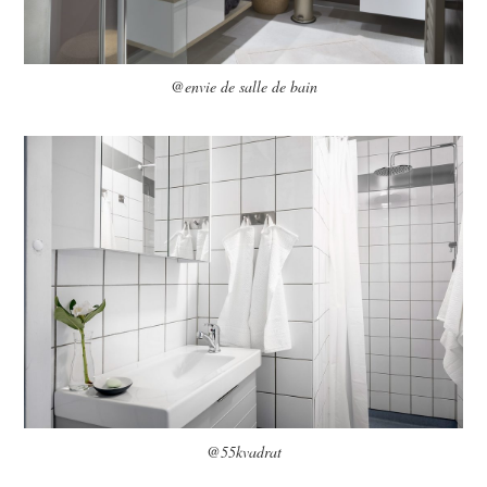
@envie de salle de bain
@55kvadrat