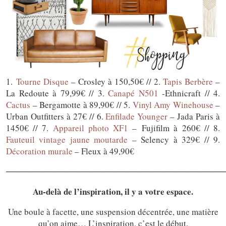
1.
Tourne Disque
– Crosley à 150,50€ // 2.
Tapis Berbère
–
La Redoute à 79,99€ // 3.
Canapé N501
-Ethnicraft // 4.
Cactus
– Bergamotte à 89,90€ // 5.
Vinyl Amy Winehouse
–
Urban Outfitters à 27€ // 6.
Enfilade Younger
– Jada Paris à
1450€ // 7.
Appareil photo XF1
– Fujifilm à 260€ // 8.
Fauteuil vintage jaune moutarde
– Selency à 329€ // 9.
Décoration murale
– Fleux à 49,90€
────────────────────────────────────
Au-delà de l’inspiration, il y a votre espace.
Une boule à facette, une suspension décentrée, une matière
qu’on aime… L’inspiration, c’est le début.