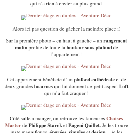
qui n’a rien à envier au plus grand.
Alors ici pas question de gâcher la moindre place ;)
rangement
Sur la première photo – en haut à gauche – un
malin
hauteur
sous
plafond
profite de toute la
de
l’appartement !
plafond cathédrale
Cet appartement bénéficie d’un
et de
lucarnes
Loft
deux grandes
qui lui donnent ce petit aspect
qui m’a fait craquer !
Chaises
Côté salle à manger, on retrouve les fameuses
Master
Philippe Starck
Eugeni Quillet
de
et
. Je les trouve
épurées
simples
design
juste magnifiques,
,
et
… je les