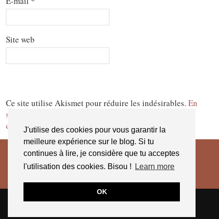
E-mail
*
Site web
Ce site utilise Akismet pour réduire les indésirables.
En
savoir plus sur la façon dont les données de vos
commentaires sont traitées
.
J'utilise des cookies pour vous garantir la
meilleure expérience sur le blog. Si tu
continues à lire, je considère que tu acceptes
l'utilisation des cookies. Bisou !
Learn more
OK
© 2026
JESSICA VENANCIO
CGV 2025
THEME CREATED BY
pipdig