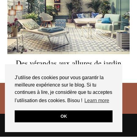
Des vérandas aux allures de jardin
d’hiver
J'utilise des cookies pour vous garantir la
meilleure expérience sur le blog. Si tu
continues à lire, je considère que tu acceptes
l'utilisation des cookies. Bisou !
Learn more
OK
© 2026
JESSICA VENANCIO
CGV 2025
THEME CREATED BY
pipdig