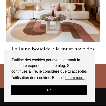
La laine bouclée : le must have des
intérieurs cosy
J'utilise des cookies pour vous garantir la
meilleure expérience sur le blog. Si tu
continues à lire, je considère que tu acceptes
l'utilisation des cookies. Bisou !
Learn more
OK
© 2026
JESSICA VENANCIO
CGV 2025
THEME CREATED BY
pipdig