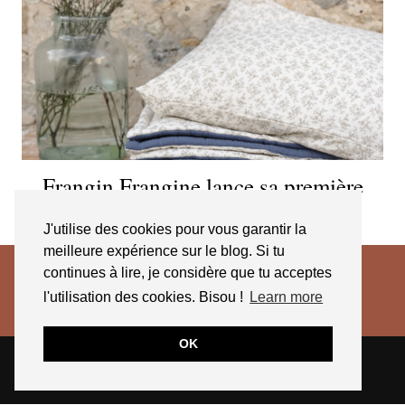
Frangin Frangine lance sa première
ligne pour la maison
J'utilise des cookies pour vous garantir la
meilleure expérience sur le blog. Si tu
continues à lire, je considère que tu acceptes
l'utilisation des cookies. Bisou !
Learn more
OK
© 2026
JESSICA VENANCIO
CGV 2025
THEME CREATED BY
pipdig