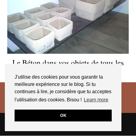
Le Béton dans vos objets de tous les
jours…
J'utilise des cookies pour vous garantir la
meilleure expérience sur le blog. Si tu
continues à lire, je considère que tu acceptes
l'utilisation des cookies. Bisou !
Learn more
OK
© 2026
JESSICA VENANCIO
CGV 2025
THEME CREATED BY
pipdig