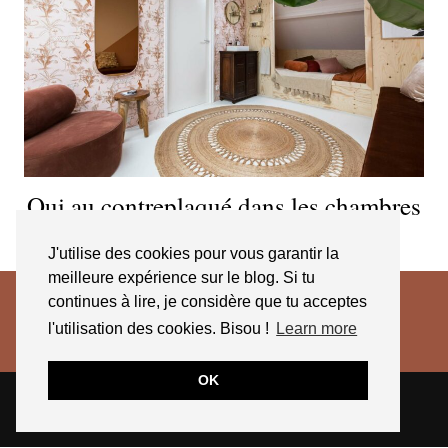
Oui au contreplaqué dans les chambres
d’enfant !
J'utilise des cookies pour vous garantir la
meilleure expérience sur le blog. Si tu
continues à lire, je considère que tu acceptes
l'utilisation des cookies. Bisou !
Learn more
OK
© 2026
JESSICA VENANCIO
CGV 2025
THEME CREATED BY
pipdig