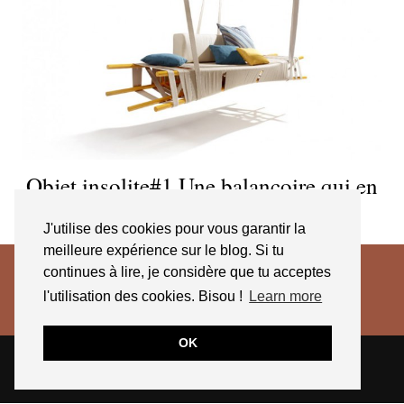
Objet insolite#1 Une balançoire qui en
jette!
J'utilise des cookies pour vous garantir la
meilleure expérience sur le blog. Si tu
continues à lire, je considère que tu acceptes
l'utilisation des cookies. Bisou !
Learn more
OK
© 2026
JESSICA VENANCIO
CGV 2025
THEME CREATED BY
pipdig