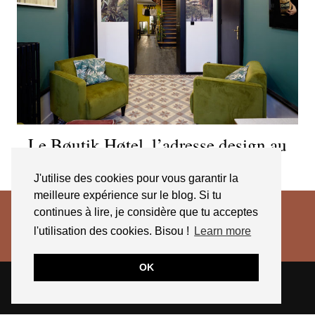
Le Bøutik Høtel, l’adresse design au
bord du lac d’Annecy
J'utilise des cookies pour vous garantir la
meilleure expérience sur le blog. Si tu
continues à lire, je considère que tu acceptes
l'utilisation des cookies. Bisou !
Learn more
OK
© 2026
JESSICA VENANCIO
CGV 2025
THEME CREATED BY
pipdig